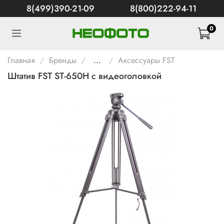
8(499)390-21-09
8(800)222-94-11
0
Главная
Бренды
...
Аксессуары FST
Штатив FST ST-650H с видеоголовкой