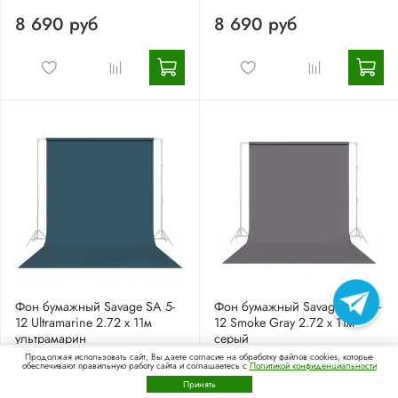
8 690 руб
8 690 руб
Фон бумажный Savage SA 5-
Фон бумажный Savage SA 74-
12 Ultramarine 2.72 x 11м
12 Smoke Gray 2.72 x 11м
ультрамарин
серый
0
Продолжая использовать сайт, Вы даете согласие на обработку файлов cookies, которые
8 690 руб
8 690 руб
обеспечивают правильную работу сайта и соглашаетесь с
Политикой конфиденциальности
Каталог
Поиск
Корзина
Позвоните нам
Принять