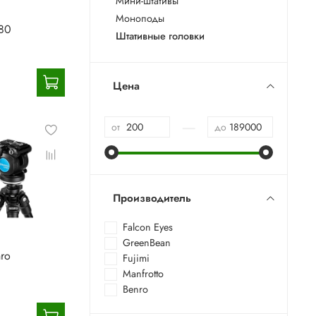
Мини-штативы
Моноподы
J80
Штативные головки
Цена
—
от
до
Производитель
Falcon Eyes
GreenBean
ro
Fujimi
Manfrotto
Benro