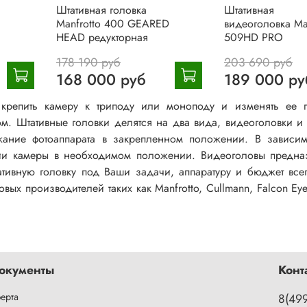
Штативная головка
Штативная
Manfrotto 400 GEARED
видеоголовка Ma
HEAD редукторная
509HD PRO
178 190 руб
203 690 руб
168 000 руб
189 000 ру
крепить камеру к триподу или моноподу и изменять ее 
м. Штативные головки делятся на два вида, видеоголовки и 
ание фотоаппарата в закрепленном положении. В зависим
сации камеры в необходимом положении. Видеоголовы предн
тивную головку под Ваши задачи, аппаратуру и бюджет всег
вых производителей таких как Manfrotto, Cullmann, Falcon Ey
окументы
Конт
ерта
8(49