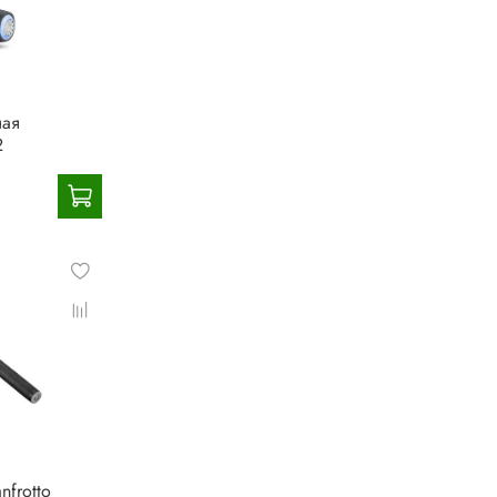
ная
2
nfrotto