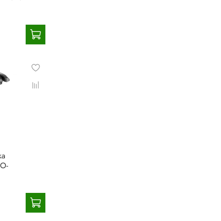
ка
O-