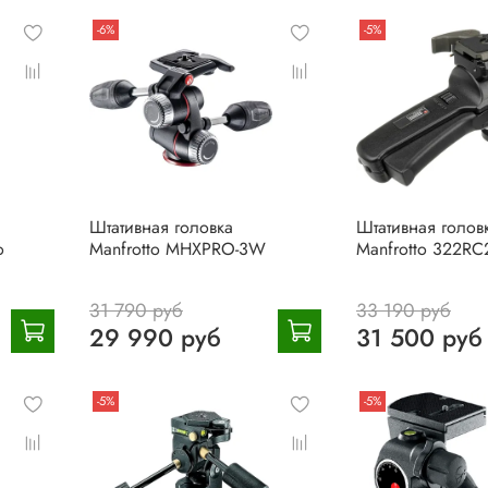
-6%
-5%
Штативная головка
Штативная голов
o
Manfrotto MHXPRO-3W
Manfrotto 322RC
31 790 руб
33 190 руб
29 990 руб
31 500 руб
-5%
-5%