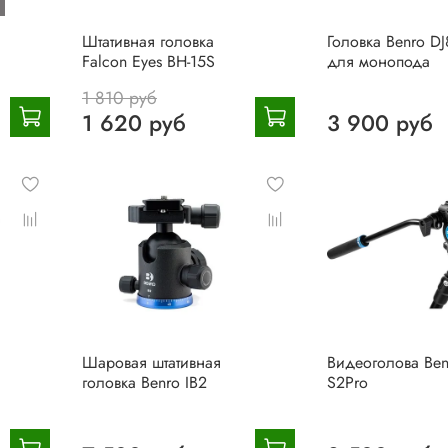
Штативная головка
Головка Benro D
Falcon Eyes BH-15S
для монопода
1 810 руб
1 620 руб
3 900 руб
Шаровая штативная
Видеоголова Ben
головка Benro IB2
S2Pro