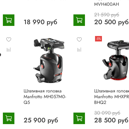
MVH400AH
21 590 руб
18 990 руб
20 500 руб
-5%
Штативная головка
Штативная голов
Manfrotto MH057M0-
Manfrotto MHXPR
Q5
BHQ2
30 090 руб
25 900 руб
28 500 руб