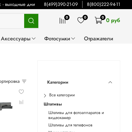
Вс - выходные дни
8(499)390-21-09
8(800)222-94-11
0
0
0
0 руб
Аксессуары
Фотосумки
Отражатели
Сортировка
Категории
Все категории
Штативы
Штативы для фотоаппаратов и
видеокамер
Штативы для телефонов