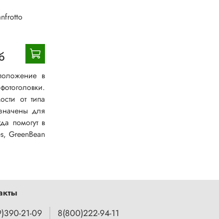
nfrotto
б
положение в
фотоголовки.
ости от типа
азначены для
да помогут в
es, GreenBean
акты
9)390-21-09
8(800)222-94-11