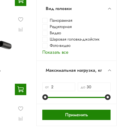
Вид головки
Панорамная
Редукторная
Видео
Шаровая головка-джойстик
Фото-видео
Показать все
o
Максимальная нагрузка, кг
от
до
Применить