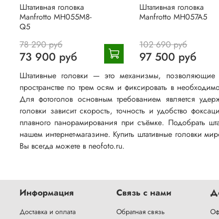
Штативная головка
Штативная головка
Manfrotto MH055M8-
Manfrotto MH057A5
Q5
78 290 руб
102 690 руб
73 900 руб
97 500 руб
Штативные головки — это механизмы, позволяющие 
пространстве по трем осям и фиксировать в необходимо
Для фотоголов основным требованием является удерж
головки зависит скорость, точность и удобство фок
плавного панорамирования при съёмке. Подобрать шта
нашем интернет-магазине. Купить штативные головки миро
Вы всегда можете в neofoto.ru.
Информация
Связь с нами
Д
Доставка и оплата
Обратная связь
Оф