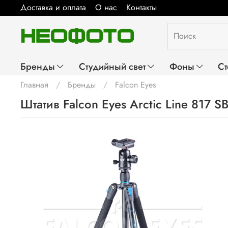
Доставка и оплата
О нас
Контакты
Бренды
Студийный свет
Фоны
Ст
Главная
Бренды
Falcon Eyes
Штатив Falcon Eyes Arctic Line 817 S