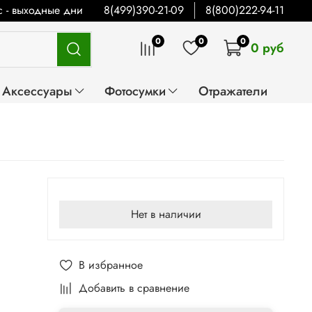
Вс - выходные дни
8(499)390-21-09
8(800)222-94-11
0
0
0
0 руб
Аксессуары
Фотосумки
Отражатели
Нет в наличии
В избранное
Добавить в сравнение