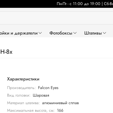
Пн-Пт - с 11:00 до 19:00 | Сб-
ойки и держатели
Фотобоксы
Штативы
BH-8x
Характеристики
Производитель:
Falcon Eyes
Вид головки:
Шаровая
Материал штатива:
алюминиевый сплав
Максимальная высота, см:
166