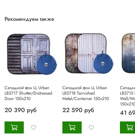
Рекомендуем также
Складной фон LL Urban
Складной фон LL Urban
Складно
LB5717 Shutter/Distressed
LB5718 Tarnished
LB5715 
Door 150х210
Metal/Container 150х210
Wall/W
150х21
20 390 руб
22 590 руб
41 6