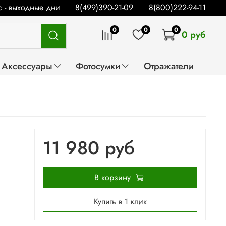
Вс - выходные дни
8(499)390-21-09
8(800)222-94-11
0
0
0
0 руб
Аксессуары
Фотосумки
Отражатели
11 980 руб
В корзину
Купить в 1 клик