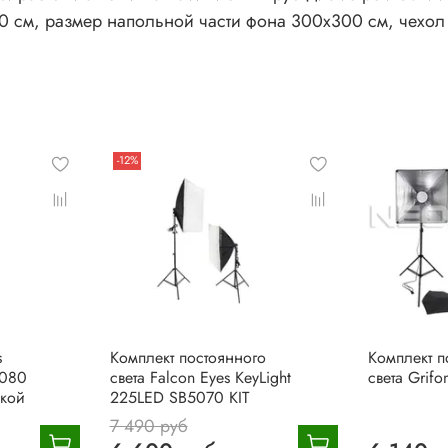
 см, размер напольной части фона 300х300 см, чехол в 
-12%
s
Комплект постоянного
Комплект п
6080
света Falcon Eyes KeyLight
света Grif
йкой
225LED SB5070 KIT
7 490 руб