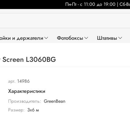
Пн-Пт - с 11:00 до 19:00 | Сб-
ойки и держатели
Фотобоксы
Штативы
y Screen L3060BG
арт.
14986
Характеристики
Производитель:
GreenBean
Размер:
3х6 м