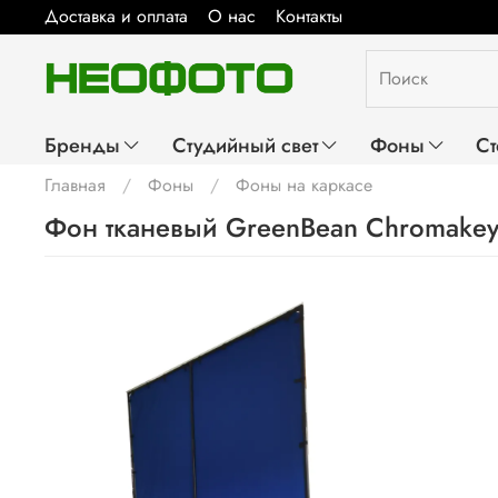
Доставка и оплата
О нас
Контакты
Бренды
Студийный свет
Фоны
Ст
Главная
Фоны
Фоны на каркасе
Фон тканевый GreenBean Chromake