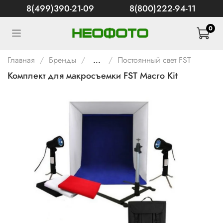
8(499)390-21-09
8(800)222-94-11
0
Главная
Бренды
...
Постоянный свет FST
Комплект для макросъемки FST Macro Kit