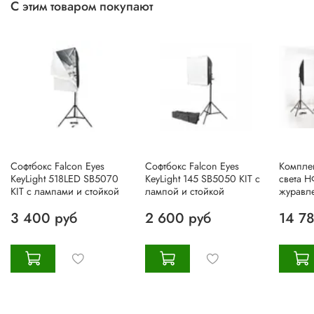
С этим товаром покупают
Софтбокс Falcon Eyes
Софтбокс Falcon Eyes
Комплек
KeyLight 518LED SB5070
KeyLight 145 SB5050 KIT с
света Н
KIT с лампами и стойкой
лампой и стойкой
журавл
3 400 руб
2 600 руб
14 7