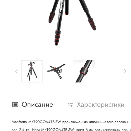
Описание
Характеристики
Manfrotto MK190GOA4TB-3W произведен из алюминиевого сплава и ко
вес 2,4 кг. Ноги MK190GOA4TB-3W могут быть зафиксированы под 4 у