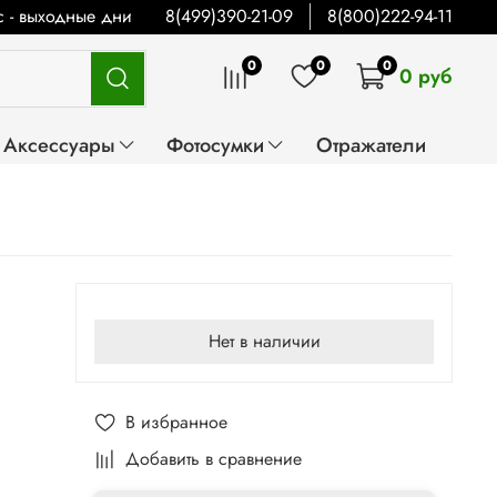
Вс - выходные дни
8(499)390-21-09
8(800)222-94-11
0
0
0
0 руб
Аксессуары
Фотосумки
Отражатели
Нет в наличии
В избранное
Добавить в сравнение