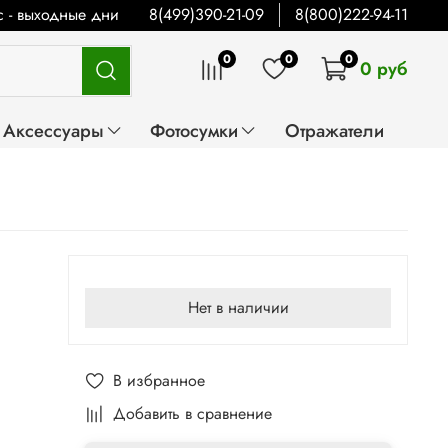
Вс - выходные дни
8(499)390-21-09
8(800)222-94-11
0
0
0
0 руб
Аксессуары
Фотосумки
Отражатели
Нет в наличии
В избранное
Добавить в сравнение