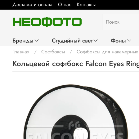
Доставка и оплата
О нас
Контакты
Бренды
Студийный свет
Фоны
Главная
Софтбоксы
Софтбоксы для накамерных
Кольцевой софтбокс Falcon Eyes Ri