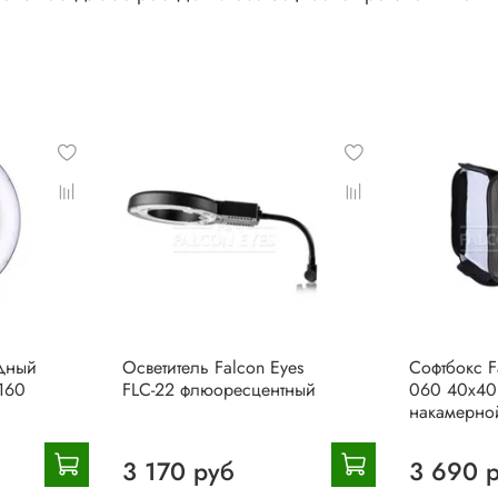
дный
Осветитель Falcon Eyes
Софтбокс F
160
FLC-22 флюоресцентный
060 40х40
накамерно
3 170 руб
3 690 