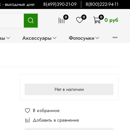
Вс - выходные дни
8(499)390-21-09
8(800)222-94-11
0
0
0
0 руб
вы
Аксессуары
Фотосумки
Нет в наличии
В избранное
Добавить в сравнение