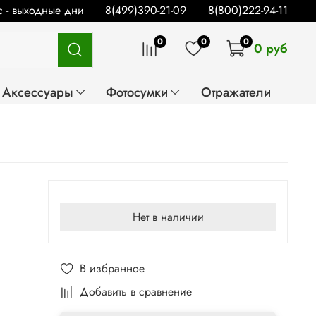
Вс - выходные дни
8(499)390-21-09
8(800)222-94-11
0
0
0
0 руб
Аксессуары
Фотосумки
Отражатели
Нет в наличии
В избранное
Добавить в сравнение