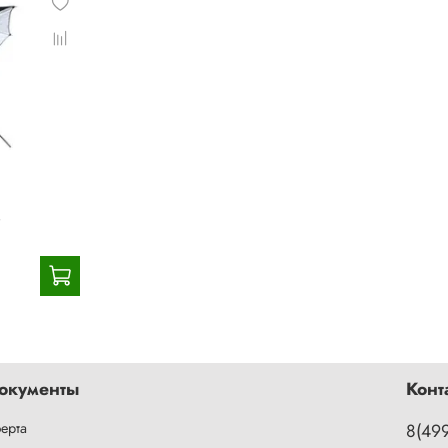
B
окументы
Конт
ерта
8(49