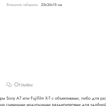
Внешние габариты:
25х36х15 см
Отзывы
еры Sony A7 или Fujifilm X-T с объективами, либо для 
жена съемными модульными разделителями для удобной 