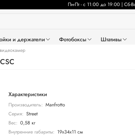
Пн-Пт - с 11:00 до 19:00 | Сб-
ойки и держатели
Фотобоксы
Штативы
 видеокамер
 CSC
Характеристики
Производитель:
Manfrotto
Серия:
Street
Вес:
0,58 кг
Внутренние габариты:
19х34х11 см