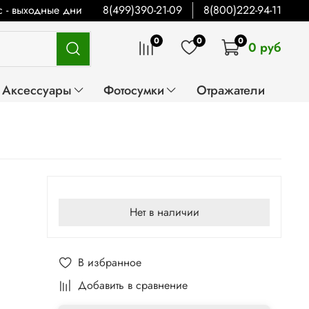
Вс - выходные дни
8(499)390-21-09
8(800)222-94-11
0
0
0
0 руб
Аксессуары
Фотосумки
Отражатели
Нет в наличии
В избранное
Добавить в сравнение