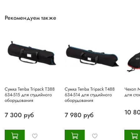
Рекомендуем также
Сумка Tenba Tripack T388
Сумка Tenba Tripack T488
Чехол M
634-515 для студийного
634-514 для студийного
для сто
оборудования
оборудования
10 8
7 300 руб
7 980 руб