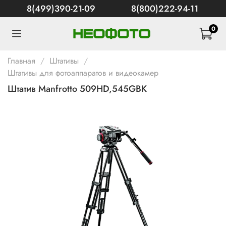
8(499)390-21-09
8(800)222-94-11
0
Главная
Штативы
Штативы для фотоаппаратов и видеокамер
Штатив Manfrotto 509HD,545GBK