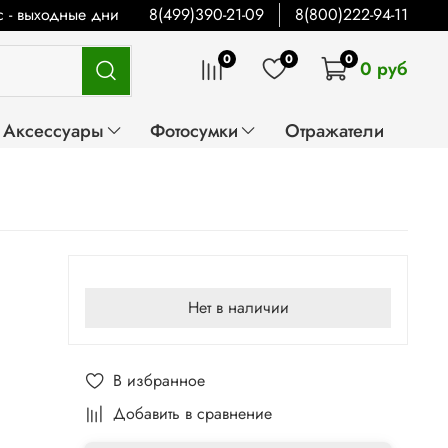
Вс - выходные дни
8(499)390-21-09
8(800)222-94-11
0
0
0
0 руб
Аксессуары
Фотосумки
Отражатели
Нет в наличии
В избранное
Добавить в сравнение