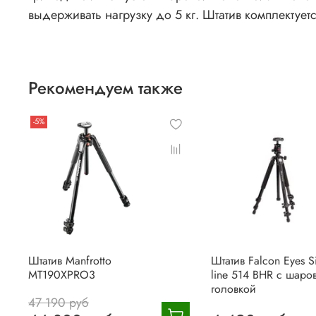
выдерживать нагрузку до 5 кг. Штатив комплектуе
Рекомендуем также
-5%
Штатив Manfrotto
Штатив Falcon Eyes Si
MT190XPRO3
line 514 BHR с шаро
головкой
47 190 руб