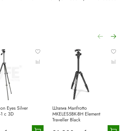
on Eyes Silver
Штатив Manfrotto
Ш
-1 с 3D
MKELES5BK-BH Element
M
Traveller Black
5