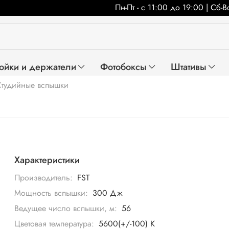
Пн-Пт - с 11:00 до 19:00 | Сб-
ойки и держатели
Фотобоксы
Штативы
Студийные вспышки
Характеристики
Производитель:
FST
Мощность вспышки:
300 Дж
Ведущее число вспышки, м:
56
Цветовая температура:
5600(+/-100) К