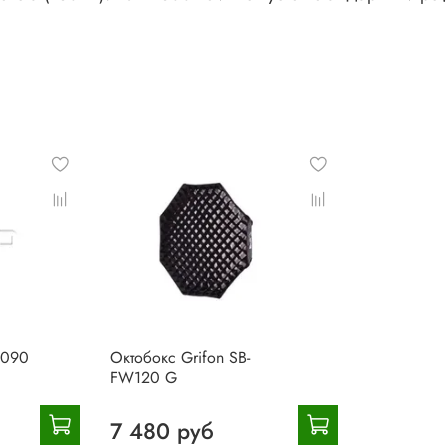
6090
Октобокс Grifon SB-
FW120 G
7 480 руб