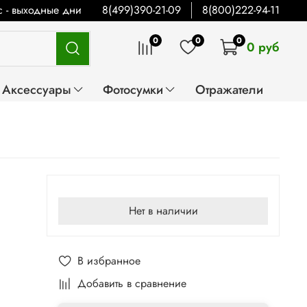
Вс - выходные дни
8(499)390-21-09
8(800)222-94-11
0
0
0
0 руб
Аксессуары
Фотосумки
Отражатели
Нет в наличии
В избранное
Добавить в сравнение