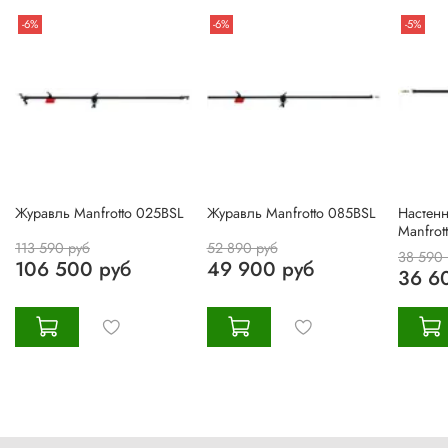
-6%
-6%
-5%
Журавль Manfrotto 025BSL
Журавль Manfrotto 085BSL
Настен
Manfrot
113 590 руб
52 890 руб
38 590 
106 500 руб
49 900 руб
36 6