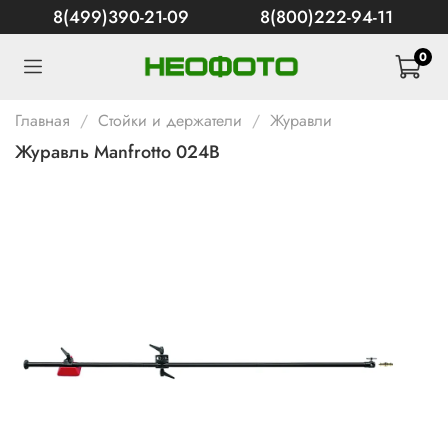
8(499)390-21-09
8(800)222-94-11
0
Главная
Стойки и держатели
Журавли
Журавль Manfrotto 024B